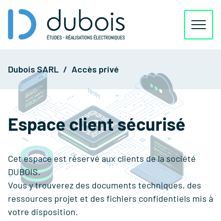
Aller
Accueil
au
Dubois SARL
Accès privé
contenu
L'entreprise
Nos services
Espace client sécurisé
Actualités
Cet espace est réservé aux clients de la société
Contact
DUBOIS.
Vous y trouverez des documents techniques, des
Accès privé
ressources projet et des fichiers confidentiels mis à
votre disposition.