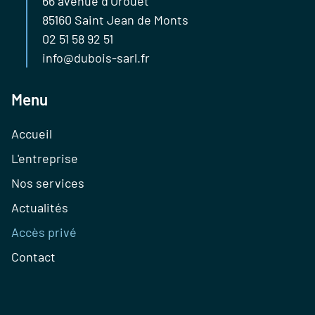
66 avenue d’Orouët
85160 Saint Jean de Monts
02 51 58 92 51
info@dubois-sarl.fr
Menu
Aller
Accueil
au
L'entreprise
contenu
Nos services
Actualités
Accès privé
Contact